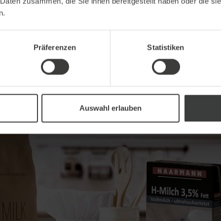
 Daten zusammen, die Sie ihnen bereitgestellt haben oder die s
Die Vorteile im Überblic
n.
Milchpulver-Toppings si
Hergestellt aus Voll- 
Präferenzen
Statistiken
Auch laktosefreie Alte
Auswahl erlauben