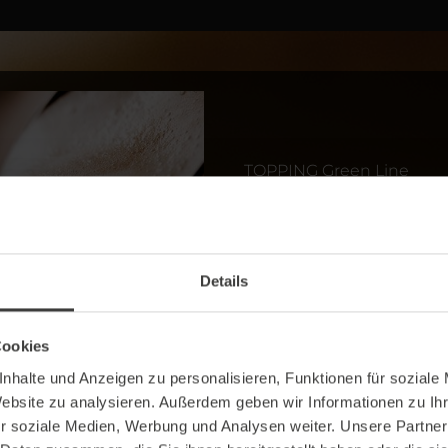
TOPPING Green Line
Die Kunst der K
oder Toppings
Details
Was macht Cappuccino, C
Die Antwort liegt oft in 
Cookies
Frischmilch erfreuen sich
nhalte und Anzeigen zu personalisieren, Funktionen für soziale
ermöglichen die Kreatio
Website zu analysieren. Außerdem geben wir Informationen zu I
visuell, sondern auch ge
r soziale Medien, Werbung und Analysen weiter. Unsere Partner