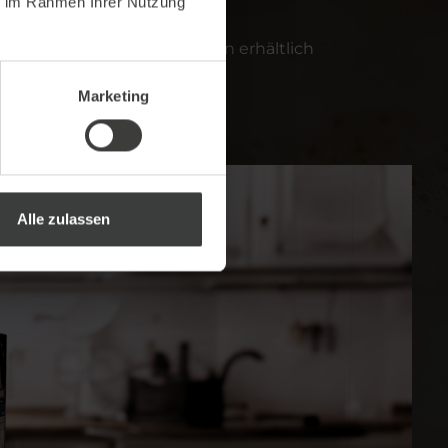
ie im Rahmen Ihrer Nutzung
k:
nd in vielfältigen Variationen erhältlich
und Magermilch
Marketing
rnativen verfügbar
Alle zulassen