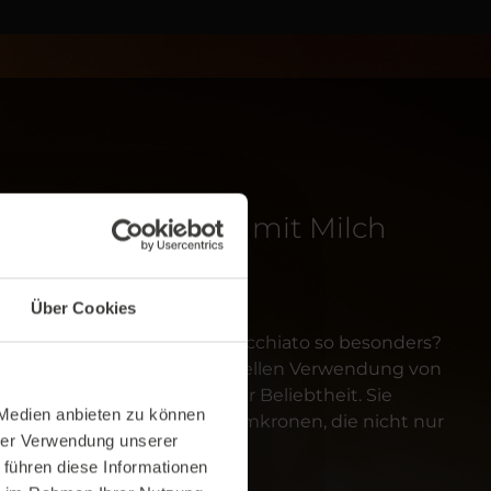
affeezubereitung mit Milch
Über Cookies
afé con leche und Latte Macchiato so besonders?
der Milch. Neben der traditionellen Verwendung von
 Milchpulver-Toppings großer Beliebtheit. Sie
 Medien anbieten zu können
n von ansprechenden Schaumkronen, die nicht nur
hrer Verwendung unserer
schmacklich beeindrucken.
 führen diese Informationen