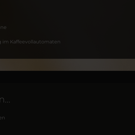
one
 im Kaffeevollautomaten
...
en