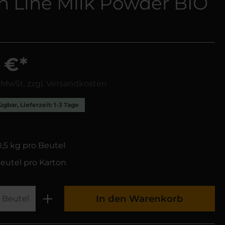
n Line Milk Powder BIO
 €*
. MwSt. zzgl. Versandkosten
ügbar, Lieferzeit: 1-3 Tage
,5 kg pro Beutel
eutel pro Karton
In den Warenkorb
Beutel