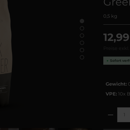
Gree
0,5 kg
12,99
Preise exkl
Sofort verf
Gewicht:
0
VPE:
10x B