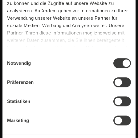
Peru, Honduras und Äthiopien
verwendet.
zu können und die Zugriffe auf unsere Website zu
analysieren. Außerdem geben wir Informationen zu Ihrer
Verwendung unserer Website an unsere Partner für
soziale Medien, Werbung und Analysen weiter. Unsere
Partner führen diese Informationen möglicherweise mit
weiteren Daten zusammen, die Sie ihnen bereitgestellt
haben oder die sie im Rahmen Ihrer Nutzung der Dienste
gesammelt haben.
Einwilligungsauswahl
Notwendig
Präferenzen
Statistiken
Marketing
Hohe Bohnenqualität