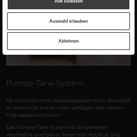
Alle zulassen
Auswahl erlauben
Ablehnen
Pumpe-Tank-System
Sie möchten Ihren Wasserspender nicht dauerhaft
an einem Ort nutzen oder verfügen über keinen
Festwasseranschluss?
Das Pumpe-Tank-System ist die perfekte
Alternative und bietet Ihnen viel Mobilität und