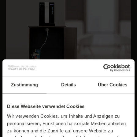
Zustimmung
Details
Über Cookies
Festwasser-System
Diese Webseite verwendet Cookies
Wir verwenden Cookies, um Inhalte und Anzeigen zu
Mit dem Festwasseranschluss wird der AP50 direkt
personalisieren, Funktionen für soziale Medien anbieten
an die Trinkwasserleitung angeschlossen. Sie
zu können und die Zugriffe auf unsere Website zu