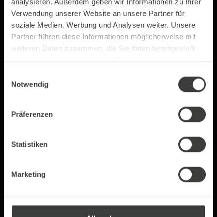
genießen jederzeit unbegrenzten Zugriff auf
analysieren. Außerdem geben wir Informationen zu Ihrer
frisches Leitungswasser – stets optimal gekühlt
Verwendung unserer Website an unsere Partner für
und bereit für die perfekte Erfrischung
soziale Medien, Werbung und Analysen weiter. Unsere
zwischendurch.
Partner führen diese Informationen möglicherweise mit
weiteren Daten zusammen, die Sie ihnen bereitgestellt
haben oder die sie im Rahmen Ihrer Nutzung der Dienste
gesammelt haben.
Einwilligungsauswahl
Notwendig
Zu den Modulen
Präferenzen
Statistiken
Marketing