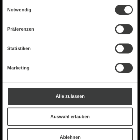
gesammelt haben.
Einwilligungsauswahl
Der Servicetechniker hat in der Regel alle
Notwendig
Werkzeuge und Ersatzteile sofort dabei und
im Handumdrehen ist Ihr Automat wieder
einsatzbereit.
Präferenzen
Hier geht es zum Service Center
Statistiken
Marketing
Alle zulassen
Auswahl erlauben
Ablehnen