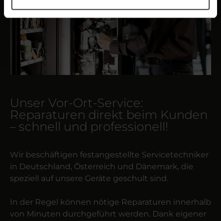
Unser Vor-Ort-Service:
Reparaturen direkt beim Kunden
– schnell und professionell!
Wir beschäftigen festangestellte Servicetechniker
in Deutschland, Österreich und Dänemark, die
speziell auf unsere Geräte geschult sind.
In der Regel können nötige Reparaturen innerhalb
von Minuten durchgeführt werden. Dank eigener