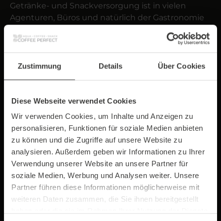
Getränke- und Snackversorgung ist in vielen
Agenturen, Büros und natürlich der Gastronomie
schlicht überlebenswichtig.
Unser bewährtes Vorgehen:
Sie rufen an und werden direkt mit einem
Zustimmung
Details
Über Cookies
erfahrenen Servicetechniker verbunden, dem
Sie Ihr Anliegen schildern.
Diese Webseite verwendet Cookies
Sofern es sich um einen einfach zu
Wir verwenden Cookies, um Inhalte und Anzeigen zu
behebenden Fall handelt, spielt unser
personalisieren, Funktionen für soziale Medien anbieten
Servicetechniker die Durchführung
zu können und die Zugriffe auf unsere Website zu
gemeinsam mit Ihnen am Telefon durch.
analysieren. Außerdem geben wir Informationen zu Ihrer
Verwendung unserer Website an unsere Partner für
Sofern Fehler oder Einstellungen nicht sofort
soziale Medien, Werbung und Analysen weiter. Unsere
aus der Ferne behoben werden können, wird
Partner führen diese Informationen möglicherweise mit
ein Kollege in Ihrer Nähe angewiesen, zu
weiteren Daten zusammen, die Sie ihnen bereitgestellt
Ihnen zu fahren.
haben oder die sie im Rahmen Ihrer Nutzung der Dienste