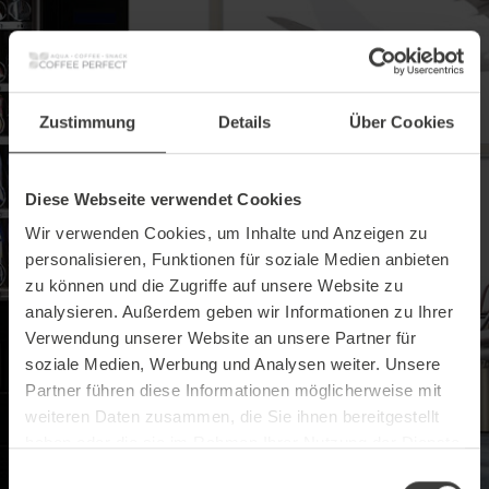
Zustimmung
Details
Über Cookies
Diese Webseite verwendet Cookies
Wir verwenden Cookies, um Inhalte und Anzeigen zu
personalisieren, Funktionen für soziale Medien anbieten
Absoluter Energiegeber
zu können und die Zugriffe auf unsere Website zu
analysieren. Außerdem geben wir Informationen zu Ihrer
Klein im Platz - groß im Geschmack: Der
Verwendung unserer Website an unsere Partner für
SP40 ist die optimale Lösung bei engen
Räumen und geringer Stellmöglichkeit.
soziale Medien, Werbung und Analysen weiter. Unsere
Partner führen diese Informationen möglicherweise mit
Beratungstermin vereinbaren
weiteren Daten zusammen, die Sie ihnen bereitgestellt
haben oder die sie im Rahmen Ihrer Nutzung der Dienste
gesammelt haben.
Einwilligungsauswahl