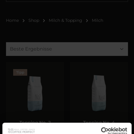
Home
Shop
Milch & Topping
Milch
Tipp
Topping No. 2
Topping No. 4