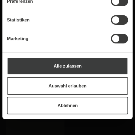
Präferenzen
Statistiken
Marketing
Alle zulassen
Alpro Barista
Kaffeesahne 10%
Haferdrink
Fett
1 Liter
240 Stück
Auswahl erlauben
2,79 €*
9,49 €*
Ablehnen