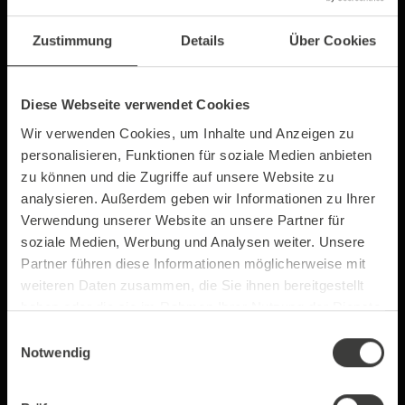
1 kg
0,5 kg Magermilch
Granulat
Zustimmung
Details
Über Cookies
12,49 €*
10,99 €*
Diese Webseite verwendet Cookies
Wir verwenden Cookies, um Inhalte und Anzeigen zu
personalisieren, Funktionen für soziale Medien anbieten
zu können und die Zugriffe auf unsere Website zu
analysieren. Außerdem geben wir Informationen zu Ihrer
Verwendung unserer Website an unsere Partner für
soziale Medien, Werbung und Analysen weiter. Unsere
Partner führen diese Informationen möglicherweise mit
weiteren Daten zusammen, die Sie ihnen bereitgestellt
Topping No. 6
H-Milch 3,5% Fett
haben oder die sie im Rahmen Ihrer Nutzung der Dienste
1 kg (laktosefrei)
1 Liter
gesammelt haben.
Einwilligungsauswahl
Notwendig
14,99 €*
1,49 €*