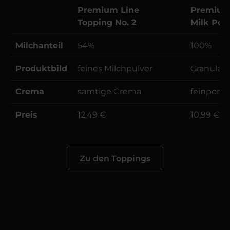
Premium Line
Premium
Topping No. 2
Milk Pow
Milchanteil
54%
100%
Produktbild
feines Milchpulver
Granulat
Crema
samtige Crema
feinpori
Preis
12,49 €
10,99 €
Zu den Toppings