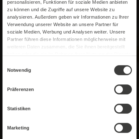
Toppings großer Beliebtheit. Sie ermöglichen die
personalisieren, Funktionen für soziale Medien anbieten
Kreation von ansprechenden Schaumkronen, die
zu können und die Zugriffe auf unsere Website zu
nicht nur visuell, sondern auch geschmacklich
analysieren. Außerdem geben wir Informationen zu Ihrer
beeindrucken.
Verwendung unserer Website an unsere Partner für
soziale Medien, Werbung und Analysen weiter. Unsere
Die Vorteile im Überblick:
Partner führen diese Informationen möglicherweise mit
weiteren Daten zusammen, die Sie ihnen bereitgestellt
Milchpulver-Toppings sind in vielfältigen
haben oder die sie im Rahmen Ihrer Nutzung der Dienste
Variationen erhältlich
gesammelt haben.
Einwilligungsauswahl
Hergestellt aus Voll- und Magermilch
Notwendig
Auch laktosefreie Alternativen verfügbar
Präferenzen
Statistiken
Marketing