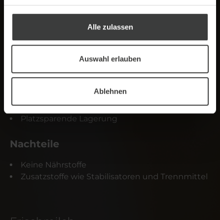
Alle zulassen
Topping
Auswahl erlauben
Vorteile
Stabile Schaumkrone
Ablehnen
Lange haltbar, auch bei Zimmertemperatur
Einfache Reinigung im Kaffeevollautomaten
Platzsparende Lagerung
Nachteile
Keine Nährstoffe
Zusatzstoffe wie Stabilisatoren und Trennmittel