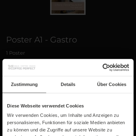
Poster A1 - Gastro
1 Poster
2,99 €*
Preise exkl. MwSt. zzgl. Versandkosten
Zustimmung
Details
Über Cookies
Sofort verfügbar, Lieferzeit: 1-3 Tage
Diese Webseite verwendet Cookies
Wir verwenden Cookies, um Inhalte und Anzeigen zu
personalisieren, Funktionen für soziale Medien anbieten
zu können und die Zugriffe auf unsere Website zu