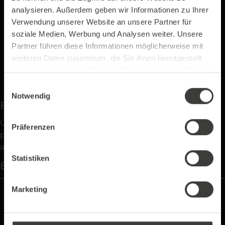
analysieren. Außerdem geben wir Informationen zu Ihrer
Verwendung unserer Website an unsere Partner für
In den Warenkorb
soziale Medien, Werbung und Analysen weiter. Unsere
Partner führen diese Informationen möglicherweise mit
weiteren Daten zusammen, die Sie ihnen bereitgestellt
Produktnummer:
P-5523
haben oder die sie im Rahmen Ihrer Nutzung der Dienste
gesammelt haben.
Einwilligungsauswahl
Notwendig
Beschreibung
Unsere Coffee-to-Go-Hinterglasaufkleber sind die
Präferenzen
perfekte Ergänzung für Ihren Kaffee-Service. Mit ihrem
ansprechenden Design…
Mehr
Statistiken
Eigenschaften
Marketing