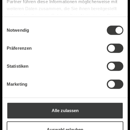
Partner führen diese Informationen möglicherweise mit
weiteren Daten zusammen, die Sie ihnen bereitgestellt
haben oder die sie im Rahmen Ihrer Nutzung der Dienste
gesammelt haben.
Einwilligungsauswahl
Notwendig
Präferenzen
Statistiken
Fleischhammer
Die Kaffeebohnen mit einem Fleischhammer klein
Marketing
hämmern.
Eine weitere Möglichkeit ist der Fleischhammer.
Mit ihm lässt sich so ziemlich alles verkleinern. Am
besten füllt man die Kaffeebohnen in einen
Alle zulassen
Gefrierbeutel. Drückt so viel Luft wie möglich aus
dem Beutel und legt ein Brettchen drunter. Nun
Auswahl erlauben