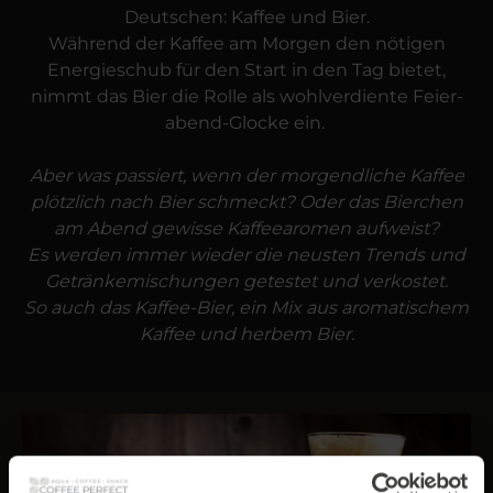
Deutschen: Kaffee und Bier.
Während der Kaffee am Morgen den nötigen
Energie­schub für den Start in den Tag bietet,
nimmt das Bier die Rolle als wohl­verdiente Feier­
abend-Glocke ein.
Aber was passiert, wenn der morgendliche Kaffee
plötzlich nach Bier schmeckt? Oder das Bierchen
am Abend gewisse Kaffee­aromen aufweist?
Es werden immer wieder die neusten Trends und
Getränke­mischungen getestet und verkostet.
So auch das Kaffee-Bier, ein Mix aus aromatischem
Kaffee und herbem Bier.