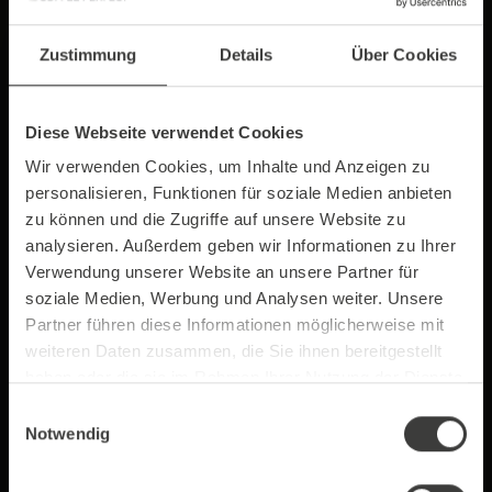
Zustimmung
Details
Über Cookies
Diese Webseite verwendet Cookies
Wir verwenden Cookies, um Inhalte und Anzeigen zu
personalisieren, Funktionen für soziale Medien anbieten
zu können und die Zugriffe auf unsere Website zu
analysieren. Außerdem geben wir Informationen zu Ihrer
Einfach mal was Neues probieren
Verwendung unserer Website an unsere Partner für
Wenn Sie sich jetzt entscheiden müssten
soziale Medien, Werbung und Analysen weiter. Unsere
zwischen Kaffee und Bier, auf was könnten Sie
Partner führen diese Informationen möglicherweise mit
eher verzichten, Bier oder Kaffee?
weiteren Daten zusammen, die Sie ihnen bereitgestellt
haben oder die sie im Rahmen Ihrer Nutzung der Dienste
Jedes der beiden beliebten Getränke nimmt
gesammelt haben.
Einwilligungsauswahl
seinen ganz eigenen Platz in der Genuss­welt ein.
Notwendig
Wo wir am Morgen nicht ohne den belebenden
Kaffee aufstehen, fällt es ebenso schwer am Abend