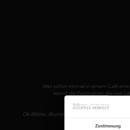
Wer schon einmal in einem Café eine
kennt die Faszination, die von L
Ob Blätter, Blumen, Herzen oder abstrakte geo
Zustimmung