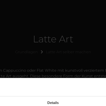
Latte Art
Grundlagen
Latte Art selber machen
n Cappuccino oder Flat White mit kunstvoll verzierte
atte Art ausgeht. Diese besondere Form der Kunst entst
der Milchschaumoberfläche auf Espresso-Getränken.
metrische Muster – die Latte Art ist ein echter Hingucke
Details