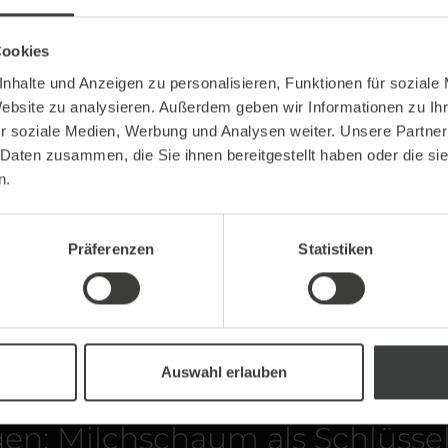
Was ist Latte
Cookies
nhalte und Anzeigen zu personalisieren, Funktionen für soziale
Der Begriff "Latte Art" se
Website zu analysieren. Außerdem geben wir Informationen zu I
und dem englischen "art"
r soziale Medien, Werbung und Analysen weiter. Unsere Partner
gewöhnliche Tasse Kaffee
 Daten zusammen, die Sie ihnen bereitgestellt haben oder die s
Kunstwerk zu verwandeln.
n.
Baristas, die mit viel Ü
erschaffen.
Präferenzen
Statistiken
Doch Latte Art ist nicht n
ernstzunehmender Wettb
Meisterschaften statt, b
antreten und ihre Fähigke
Auswahl erlauben
en: Milchschaum als Schlüssel 