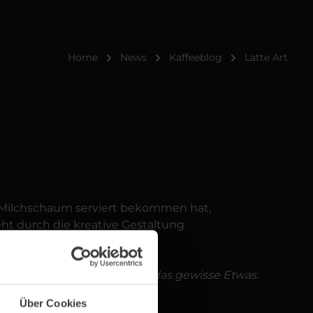
Home
News
Kaffeeblog
Latte Art
m Milchschaum serviert bekommen hat,
eht durch die kreative Gestaltung
r und verleiht jedem Kaffee das gewisse Etwas.
Über Cookies