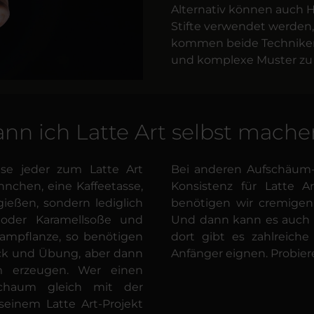
Alternativ können auch H
Stifte verwendet werden
kommen beide Techniken 
und komplexe Muster zu 
nn ich Latte Art selbst mach
use jeder zum Latte Art
Bei anderen Aufschäum-
nnchen, eine Kaffeetasse,
Konsistenz für Latte Ar
ießen, sondern lediglich
benötigen wir cremigen
 oder Karamellsoße und
Und dann kann es auch 
Dampflanze, so benötigen
dort gibt es zahlreich
ick und Übung, aber dann
Anfänger eignen. Probiere
m erzeugen. Wer einen
schaum gleich mit der
seinem Latte Art-Projekt