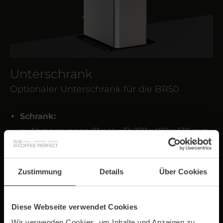
Unterschrank
Optionaler Unterschrank für die BR50
Schrank:
Abmessungen (B x H x T): 278 x 910 x 518 mm
Gewicht: 16 kg
Bodenplatte:
Zustimmung
Details
Über Cookies
Abmessungen (B x H x T): 440 x 4 x 510 mm
Gewicht: 7 kg
Diese Webseite verwendet Cookies
Wir verwenden Cookies, um Inhalte und Anzeigen zu