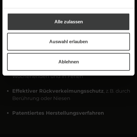
Thermische Desinfektion direkt am
Auslaufhahn
Alle zulassen
Auslaufhahn wird alle 120 Minuten
auf über
125 °C erhitzt – Keime werden sicher abgetötet
Auswahl erlauben
Vollautomatisch, chemiefrei
– für hygienische
Sicherheit ohne Zusatzstoffe
Ablehnen
Rund um die Uhr aktiv
, auch nachts, an
Wochenenden und in Ferien
Effektiver Rückverkeimungsschutz
, z. B. durch
Berührung oder Niesen
Patentiertes Herstellungsverfahren