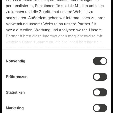
personalisieren, Funktionen für soziale Medien anbieten
zu können und die Zugriffe auf unsere Website zu
analysieren. Außerdem geben wir Informationen zu Ihrer
Verwendung unserer Website an unsere Partner für
soziale Medien, Werbung und Analysen weiter. Unsere
Partner führen diese Informationen möglicherweise mit
weiteren Daten zusammen, die Sie ihnen bereitgestellt
haben oder die sie im Rahmen Ihrer Nutzung der Dienste
gesammelt haben.
Einwilligungsauswahl
Notwendig
Präferenzen
Statistiken
ThermalGate™
Marketing